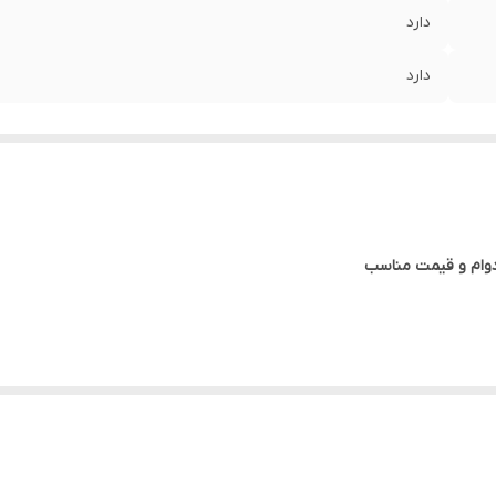
دارد
دارد
 پرطرفدارترین انواع درب‌های داخلی ساختمان است که به دلیل ظاهر زیبا، تنوع طرح، مقا
این نوع درب از مغزی F
د.