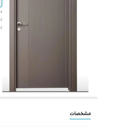
دس
تن
تن
مشخصات