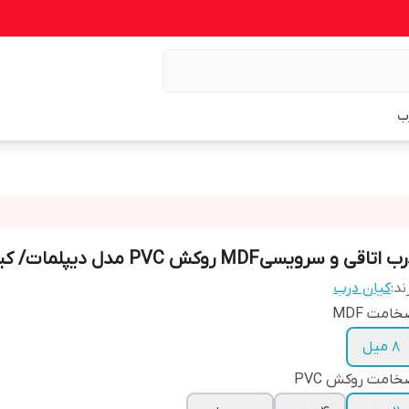
ب
 اتاقی و سرویسیMDF روکش PVC مدل دیپلمات/ کیان درب
ند:
کیان درب
امت MDF
8 میل
امت روکش PVC