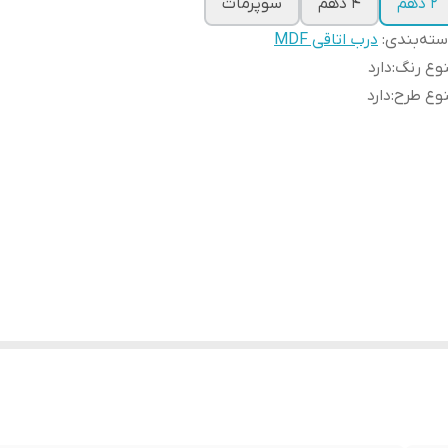
2 دهم
4 دهم
سوپرمات
ته‌بندی
:
درب اتاقی MDF
وع رنگ
:
دارد
وع طرح
:
دارد