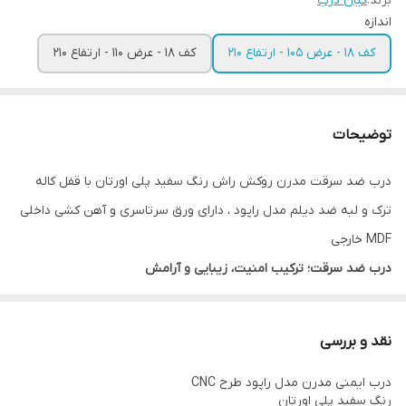
برند:
کیان درب
اندازه
کف 18 - عرض 105 - ارتفاع 210
کف 18 - عرض 110 - ارتفاع 210
توضیحات
درب ضد سرقت مدرن روکش راش رنگ سفید پلی اورتان با قفل کاله
ترک و لبه ضد دیلم مدل راپود ، دارای ورق سرتاسری و آهن کشی داخلی
MDF خارجی
درب ضد سرقت؛ ترکیب امنیت، زیبایی و آرامش
معرفی درب ضد سرقت
نقد و بررسی
درب ضد سرقت یکی از مهم‌ترین تجهیزات حفاظتی ساختمان است که با
درب ایمنی مدرن مدل راپود طرح CNC
هدف افزایش امنیت ورودی منازل، آپارتمان‌ها، ویلاها، دفاتر اداری و
رنگ سفید پلی اورتان