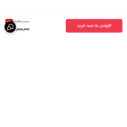
قفل، ابعاد درب، نوع طراحی و برند یراق‌آلات بستگی دارد. برای دریافت
مشاوره تخصصی و استعلام قیمت روز می‌توانید با کارشناسان کیان درب
تماس بگیرید.
38,400,000
3
%
افزودن به سبد خرید
37,000,000
برگشت به بالا