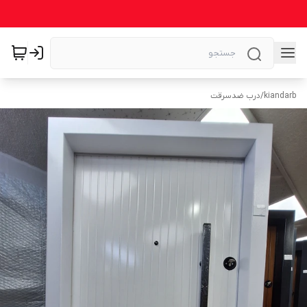
kiandarb
/
درب ضدسرقت