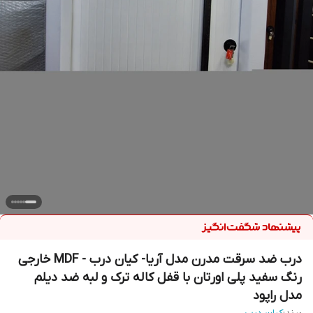
درب ضد سرقت مدرن مدل آریا- کیان درب - MDF خارجی
رنگ سفید پلی اورتان با قفل کاله ترک و لبه ضد دیلم
مدل راپود