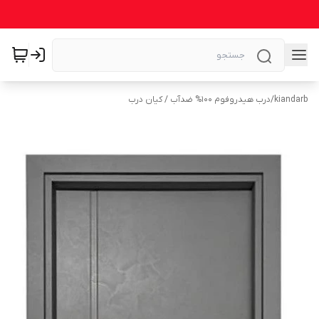
kiandarb
/
درب هیدروفوم ۱۰۰% ضدآب / کیان درب