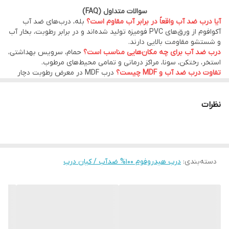
سوالات متداول (FAQ)
بادکردگی، پوسیدگی و تغییر شکل می‌شوند، درب‌های ضد آب هیدروفوم
آیا درب ضد آب واقعاً در برابر آب مقاوم است؟
بله، درب‌های ضد آب
از ورق‌های PVC فومیزه باکیفیت تولید شده‌اند و در برابر آب، بخار و
آکوافوم از ورق‌های PVC فومیزه تولید شده‌اند و در برابر رطوبت، بخار آب
و شستشو مقاومت بالایی دارند.
رطوبت مقاومت بسیار بالایی دارند.
درب ضد آب برای چه مکان‌هایی مناسب است؟
حمام، سرویس بهداشتی،
استخر، رختکن، سونا، مراکز درمانی و تمامی محیط‌های مرطوب.
تفاوت درب ضد آب و MDF چیست؟
درب MDF در معرض رطوبت دچار
اگر به دنبال خرید درب ضد آب با کیفیت بالا، طول عمر زیاد و قیمت
بادکردگی و پوسیدگی می‌شود، اما درب ضد آب PVC این مشکل را ندارد و
عمر بیشتری دارد.
مناسب هستید، محصولات هیدرو فوم انتخابی مطمئن برای
آیا امکان تولید در ابعاد سفارشی وجود دارد؟
بله، کیان درب امکان تولید
نظرات
ساختمان‌های مسکونی، اداری، تجاری و پروژه‌های انبوه‌سازی هستند.
در ابعاد سفارشی پروژه‌های ساختمانی را فراهم کرده است.
آیا درب های هیدروفوم ضدآب کیان درب گارانتی دارند ؟
بله ، درب های
ضدآب شرکت کیان درب 10 سال گارانتی دارند.
مزایای درب ضد آب هیدروفوم
دسته‌بندی
:
درب هیدروفوم ۱۰۰% ضدآب / کیان درب
مقاومت ۱۰۰ درصد در برابر رطوبت
ساختار PVC فومیزه باعث می‌شود درب در تماس با آب و بخار دچار
پوسیدگی، بادکردگی یا تغییر ابعاد نشود.