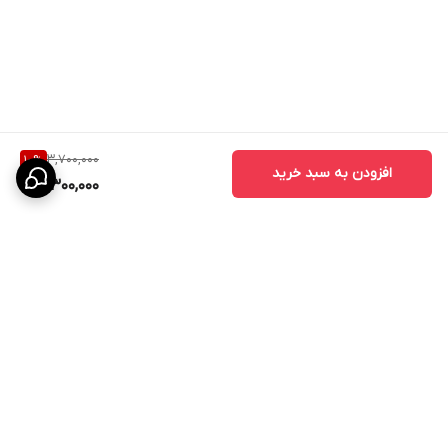
3,700,000
10
%
افزودن به سبد خرید
3,300,000
برگشت به بالا