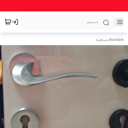
kiandarb
/
دستگیره