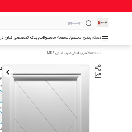
دسته‌بندی محصولات
همه محصولات
وبلاگ تخصصی کیان در
kiandarb
/
درب اتاقی
/
درب اتاقی MDF
درب 
بر
ضخ
ضخ
دس