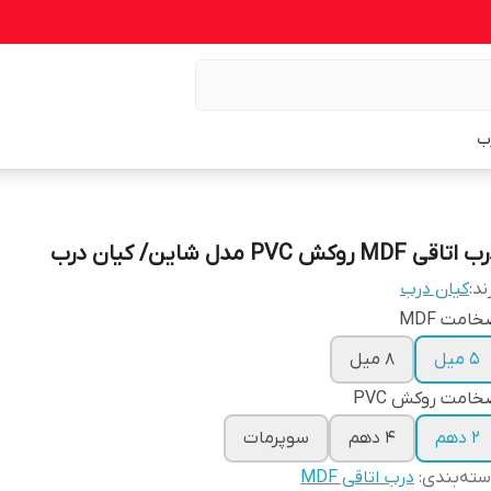
ب
اتاقی MDF روکش PVC مدل شاین/ کیان درب
ند:
کیان درب
امت MDF
۵ میل
۸ میل
امت روکش PVC
۲ دهم
۴ دهم
سوپرمات
ته‌بندی
:
درب اتاقی MDF