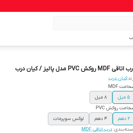
ب
تاقی MDF روکش PVC مدل پالیز / کیان درب
ند:
کیان درب
امت MDF
5 میل
8 میل
امت روکش PVC
2 دهم
4 دهم
لوکس سوپرمات
ته‌بندی
:
درب اتاقی MDF