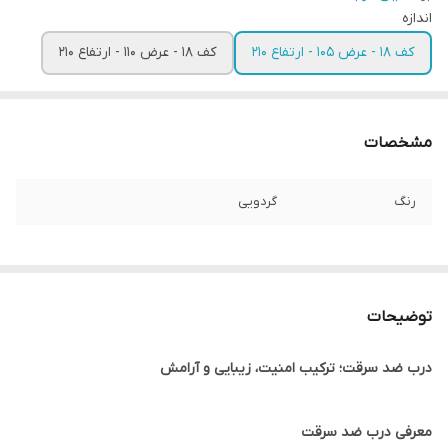
اندازه
کف 18 - عرض 105 - ارتفاع 210
کف 18 - عرض 110 - ارتفاع 210
مشخصات
رنگ
گردویی
توضیحات
درب ضد سرقت؛ ترکیب امنیت، زیبایی و آرامش
معرفی درب ضد سرقت