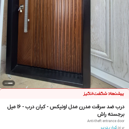
درب ضد سرقت مدرن مدل اونیکس - کیان درب - 16 میل
برجسته راش
Anti-theft entrance door
برند:
کیان درب