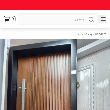
kiandarb
/
درب ضدسرقت