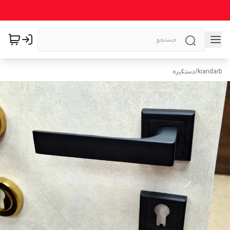
kiandarb
/
دستگیره