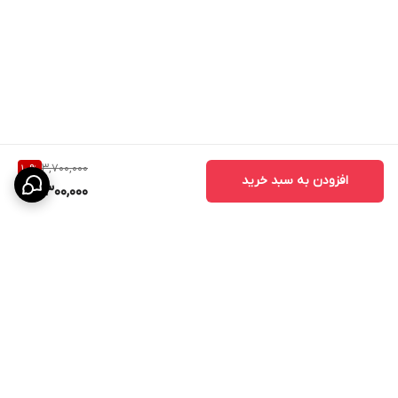
3,700,000
10
%
افزودن به سبد خرید
3,300,000
برگشت به بالا