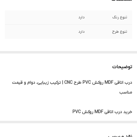
تنوع رنگ
دارد
تنوع طرح
دارد
توضیحات
درب اتاقی MDF روکش PVC طرح CNC | ترکیب زیبایی، دوام و قیمت
مناسب
خرید درب اتاقی MDF روکش PVC
درب اتاقی MDF روکش PVC یکی از پرطرفدارترین انواع درب‌های داخلی
ساختمان است که به دلیل ظاهر زیبا، تنوع طرح، مقاومت مناسب و
نقد و بررسی