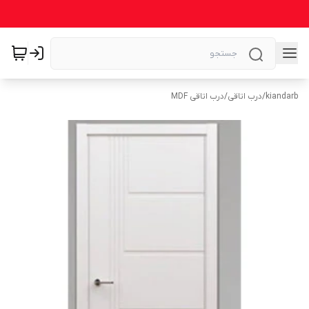
kiandarb
/
درب اتاقی
/
درب اتاقی MDF