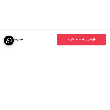
- درب حمام
- درب آشپزخانه
- درب اداری
- درب واحدهای مسکونی
- درب پروژه‌های انبوه‌سازی
افزودن به سبد خرید
8,900,000
مزایای درب اتاقی CNC
درب‌های CNC به دلیل طراحی خاص و استفاده از تکنولوژی برش دقیق،
محبوبیت زیادی در بین طراحان داخلی پیدا کرده‌اند.
مزایای اصلی عبارتند از:
- زیبایی چشمگیر
- قابلیت اجرای طرح‌های سفارشی
- هماهنگی با دکوراسیون مدرن
برگشت به بالا
- افزایش ارزش ظاهری ساختمان
- دوام و ماندگاری بالا