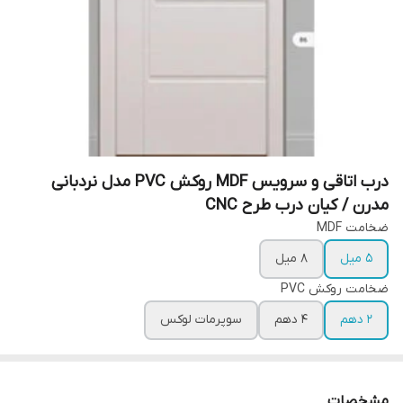
درب اتاقی و سرویس MDF روکش PVC مدل نردبانی
مدرن / کیان درب طرح CNC
ضخامت MDF
5 میل
8 میل
ضخامت روکش PVC
2 دهم
4 دهم
سوپرمات لوکس
مشخصات