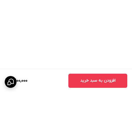
- درب اتاق خواب
- درب اتاق کودک
- درب سرویس بهداشتی
- درب حمام
- درب آشپزخانه
- درب اداری
- درب واحدهای مسکونی
- درب پروژه‌های انبوه‌سازی
افزودن به سبد خرید
8,900,000
مزایای درب اتاقی CNC
درب‌های CNC به دلیل طراحی خاص و استفاده از تکنولوژی برش دقیق،
محبوبیت زیادی در بین طراحان داخلی پیدا کرده‌اند.
مزایای اصلی عبارتند از:
- زیبایی چشمگیر
- قابلیت اجرای طرح‌های سفارشی