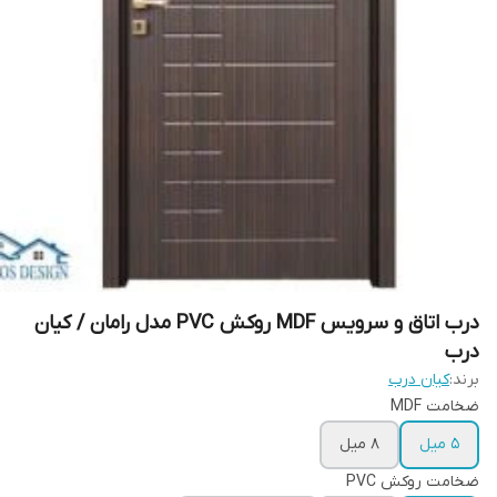
درب اتاق و سرویس MDF روکش PVC مدل رامان / کیان
درب
برند:
کیان درب
ضخامت MDF
5 میل
8 میل
ضخامت روکش PVC