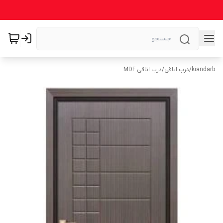
kiandarb
/
درب اتاقی
/
درب اتاقی MDF