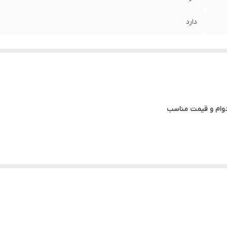
دارد
 پرطرفدارترین انواع درب‌های داخلی ساختمان است که به دلیل ظاهر زیبا، تنوع طرح، مقا
این نوع درب از مغزی F
د.