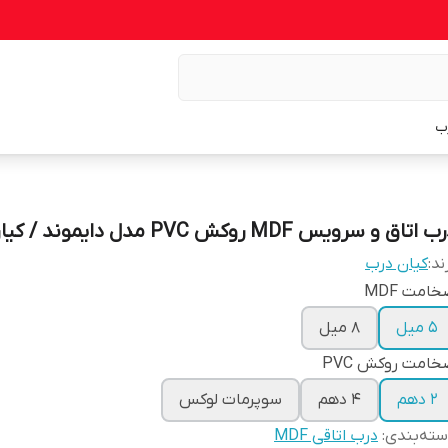
ب
 اتاق و سرویس MDF روکش PVC مدل دایموند / کیان درب
ند:
کیان درب
امت MDF
5 میل
8 میل
امت روکش PVC
2 دهم
4 دهم
سوپرمات لوکس
ته‌بندی
:
درب اتاقی MDF