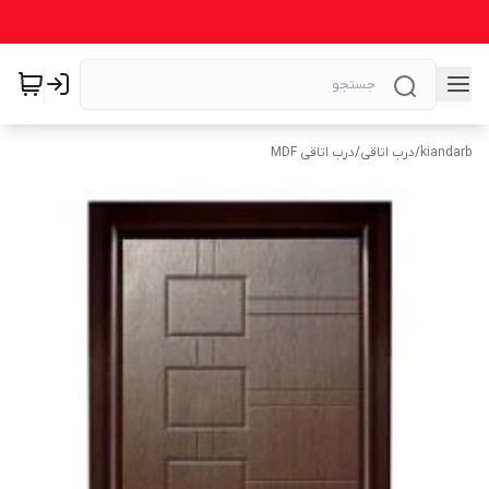
kiandarb
/
درب اتاقی
/
درب اتاقی MDF