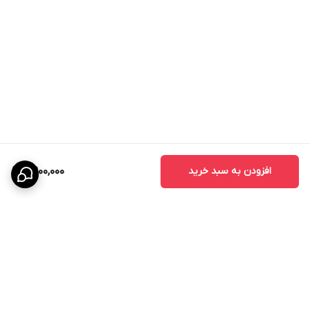
- درب اتاق خواب
- درب اتاق کودک
- درب سرویس بهداشتی
- درب حمام
- درب آشپزخانه
- درب اداری
- درب واحدهای مسکونی
- درب پروژه‌های انبوه‌سازی
افزودن به سبد خرید
8,900,000
مزایای درب اتاقی CNC
درب‌های CNC به دلیل طراحی خاص و استفاده از تکنولوژی برش دقیق،
محبوبیت زیادی در بین طراحان داخلی پیدا کرده‌اند.
مزایای اصلی عبارتند از:
- زیبایی چشمگیر
- قابلیت اجرای طرح‌های سفارشی