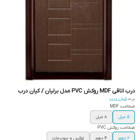
درب اتاقی MDF روکش PVC مدل برلیان / کیان درب
برند:
کیان درب
ضخامت MDF
5 میل
8 میل
ضخامت روکش PVC
2 دهم
4 دهم
لوکس و سوپرمات