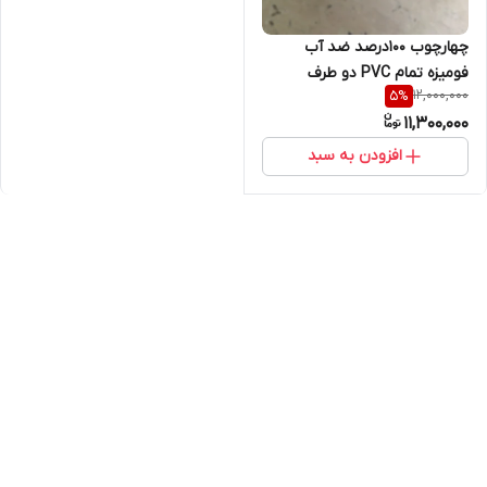
چهارچوب 100درصد ضد آب
فومیزه تمام PVC دو طرف
12,000,000
5
%
دورکوب با گارانتی
11,300,000
افزودن به سبد