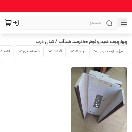
چهارچوب هیدروفوم 100درصد ضدآب / کیان درب
پربازدیدترین
برندها
قیمت
دسته‌بندی
فقط م