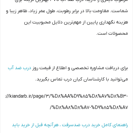
شماست. مقاومت بالا در برابر رطوبت، طول عمر زیاد، ظاهر زیبا و
هزینه نگهداری پایین از مهم‌ترین دلایل محبوبیت این
محصولات است.
برای دریافت مشاوره تخصصی و اطلاع از قیمت روز
درب ضد آب
می‌توانید با کارشناسان کیان درب تماس بگیرید.
tps://kiandarb.ir/page/3/%D8%AA%D9%85%D8%A7%D8%B3-
%D8%A8%D8%A7-%D9%85%D8%A7/
راهنمای کامل خرید درب ضدسرقت ، هرآنچه قبل از خرید باید