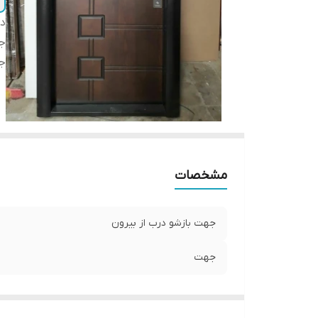
دس
جه
ج
مشخصات
جهت بازشو درب از بیرون
جهت