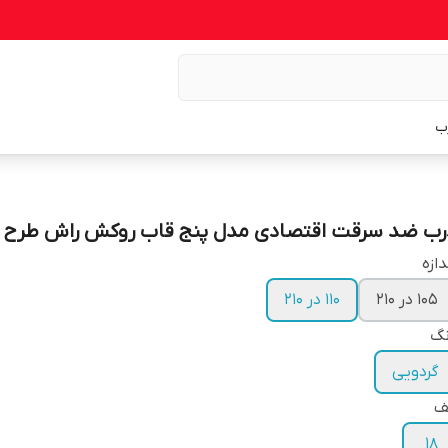
ب
رب ضد سرقت اقتصادی مدل پنج قاب روکش راش طرح CNC
دازه
105 در 210
110 در 210
نگ
گردویی
ف
18