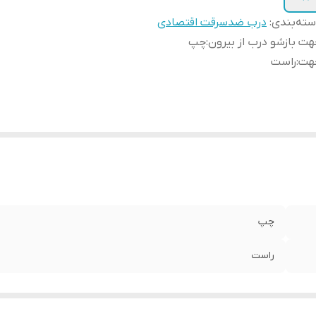
ته‌بندی
:
درب ضدسرقت اقتصادی
ت بازشو درب از بیرون
:
چپ
هت
:
راست
چپ
راست