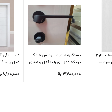
آب سفید طرح
دستگیره اتاق و سرویس مشکی
 سرویس
دوتکه مدل ری را با قفل و مغزی
مدل پالیز / 
اب / کیان
و سیلندر به طور کامل
8,900,000
3,700,000