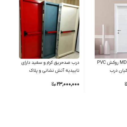
درب اتاقی MDF روکش PVC
درب ضدحریق کرم و سفید دارای
کیان درب
تاییدیه آتش نشانی و پلاک
چرم 
00,000
(آتش نشانی)
بهداش
0,000
23,000,000
درب