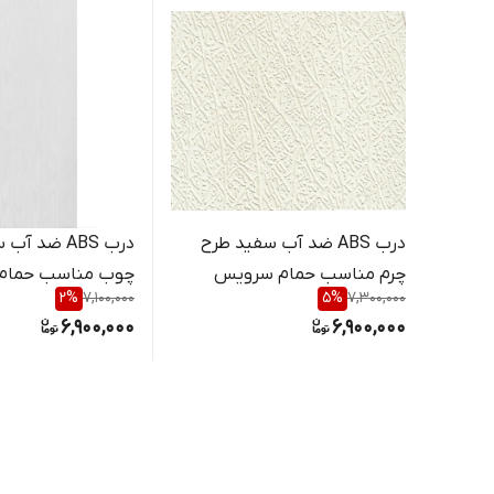
درب ABS ضد آب سفید طرح
درب ABS ضد 
چرم مناسب حمام سرویس
چوب مناسب حمام
2
%
7,100,000
5
%
7,300,000
بهداشتی و اتاق خواب / کیان
بهداشتی و اتاق خو
6,900,000
6,900,000
درب
درب