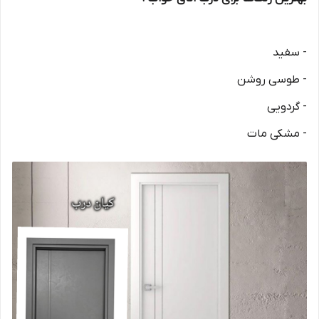
- سفید
- طوسی روشن
- گردویی
- مشکی مات